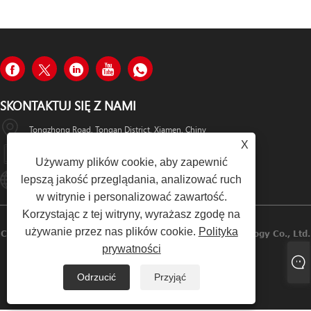
SKONTAKTUJ SIĘ Z NAMI
Tongzhong Road, Tongan District, Xiamen, Chiny
X
+86-19979320050
Używamy plików cookie, aby zapewnić
lepszą jakość przeglądania, analizować ruch
Sales08@xmhongyu.com.cn
w witrynie i personalizować zawartość.
Korzystając z tej witryny, wyrażasz zgodę na
używanie przez nas plików cookie.
Polityka
Copyright © 2023 Xiamen Hongyu Intelligent Technology Co., Ltd.
prywatności
Wszelkie Prawa Zastrzeżone
Odrzucić
Przyjąć
Links
Sitemap
RSS
XML
Polityka Prywatności